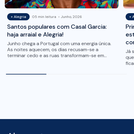
+ Alegria
05 min leitura
Junho, 2026
+ 
Santos populares com Casal Garcia:
Pri
haja arraial e Alegria!
es
co
Junho chega a Portugal com uma energia única.
As noites aquecem, os dias recusam-se a
Já 
terminar cedo e as ruas transformam-se em
que
palcos de pura vivacidade. É o mês em…
fic
pri