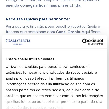
agenda começa a
ficar mais preenchida
.
Receitas rápidas para harmonizar
Para que a rotina não pese, escolh
e
receitas fáceis e
frescas que combinam com
Casal Garcia
. Aqui ficam
algumas ideias:
Tosta de salmão fumado com creme de queijo
e rúcula;
Este website utiliza cookies
Salada de melancia, queijo feta e hortelã
;
Utilizamos cookies para personalizar conteúdo e
Tábua de queijos e frutos secos
.
anúncios, fornecer funcionalidades de redes sociais e
analisar o nosso tráfego. Também partilhamos
Com poucos ingredientes e alguma criatividade, é
informações acerca da sua utilização do site com os
possível transformar qualquer refeição num momento
nossos parceiros de redes sociais, de publicidade e de
especial.
análise, que as podem combinar com outras informações
que lhes forneceu ou recolhidas por estes a partir da sua
Dicas para manter setembro leve
utilização dos respetivos serviços.