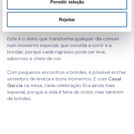
Permitir seleção
o
Casal Garcia
Branco
como o
Casal Garcia
Sweet
Branco
oferecem uma experiência sensorial que
combina com a estação: ainda solarenga, mas já com
Rejeitar
o charme de um novo ciclo.
Este é o vinho que transforma qualquer dia comum
num momento especial, que convida a sorrir e a
brindar, porque cada regresso pode ser leve,
saboroso e cheio de cor.
Com pequenos encontros e brindes, é possível encher
setembro de leveza e bons momentos. E com
Casal
Garcia
na mesa, cada celebração fica ainda mais
especial, porque a vida é feita de ciclos, mas também
de brindes.