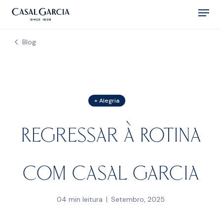
Skip
Menu
to
main
Blog
content
+ Alegria
Regressar à Rotina
com Casal Garcia
04 min leitura
Setembro, 2025