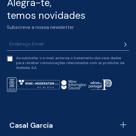
Alegra-te,
temos novidades
Subscreve a nossa newsletter
t
Ao submeter o e-mail, autoriza o tratamento dos seus dados
e
para receber comunicações relacionados com os produtos da
r
Aveleda, S.A.
m
s
o
f
s
e
r
v
i
c
Casal Garcia
e
*