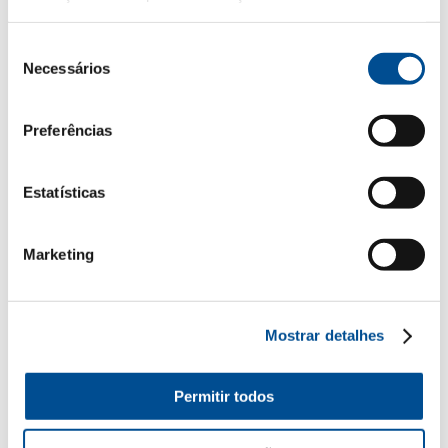
Além do brinde, há outras formas de encarar o
regresso à rotina
com mais leveza:
Seleção
Necessários
de
Organizar a agenda
de forma realista, evitando
consentimento
sobrecarregar os primeiros dias.
Preferências
Marcar encontros sociais
desde o início do mês,
para ter sempre algo positivo no horizonte.
Estatísticas
Criar pequenas pausas
ao longo do dia, nem
que seja para um café rápido ao sol.
Marketing
E claro, reservar tempo para celebrar, mesmo que seja
de forma simples.
Mostrar detalhes
Casal Garcia, o vinho que acompanha o teu
regresso
Permitir todos
A frescura e a versatilidade dos vinhos
Casal Garcia
fazem deles a escolha perfeita para setembro. Tanto