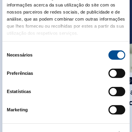
informações acerca da sua utilização do site com os
nossos parceiros de redes sociais, de publicidade e de
análise, que as podem combinar com outras informações
que lhes forneceu ou recolhidas por estes a partir da sua
utilização dos respetivos serviços.
Seleção
Necessários
de
consentimento
Preferências
02 min
Easy
Casal Garcia
Ca
Estatísticas
Iced Berries
T
Marketing