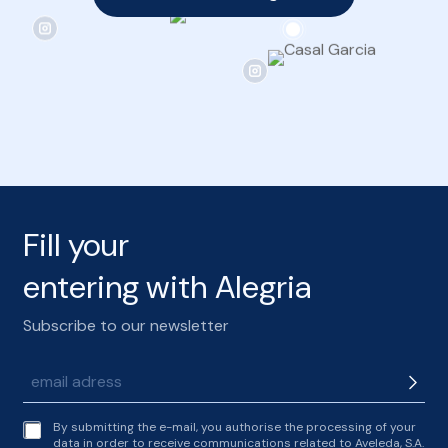
Fill your
entering with Alegria
Subscribe to our newsletter
t
By submitting the e-mail, you authorise the processing of your
e
data in order to receive communications related to Aveleda, S.A.