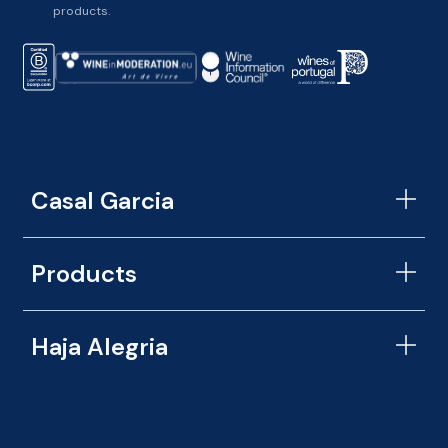
r
products.
m
s
o
f
s
e
r
v
i
c
Casal Garcia
e
*
Products
Haja Alegria