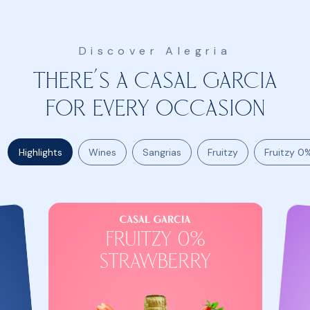
Discover Alegria
There’s a Casal Garcia
for every occasion
Highlights
Wines
Sangrias
Fruitzy
Fruitzy 0
Fruitzy 0%
Strawberry