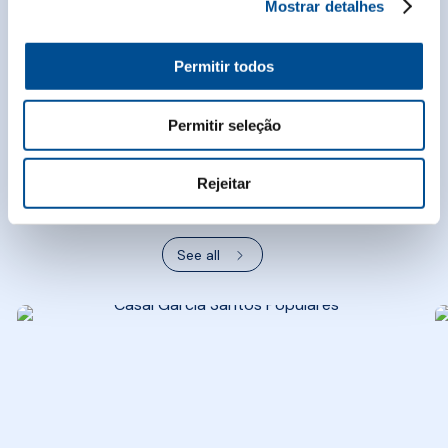
Mostrar detalhes
Permitir todos
BLOG
DISCOVER WHAT’S
NEW ON
Permitir seleção
OUR BLOG
Rejeitar
See all