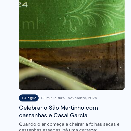
+ Alegria
03 min leitura
Novembro, 2025
Celebrar o São Martinho com
castanhas e Casal Garcia
Quando o ar começa a cheirar a folhas secas e
castanhas assadas, há uma certeza:…