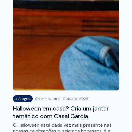
+ Alegria
04 min leitura
Outubro, 2025
Halloween em casa? Cria um jantar
temático com Casal Garcia
O Halloween está cada vez mais presente nas
nossas celebrações e, sejamos honestos, é a…