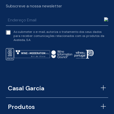
Subscreve a nossa newsletter
t
Ao submeter o e-mail, autoriza o tratamento dos seus dados
e
para receber comunicações relacionados com os produtos da
r
Aveleda, S.A.
m
s
o
f
s
e
r
v
i
c
Casal Garcia
e
*
Produtos