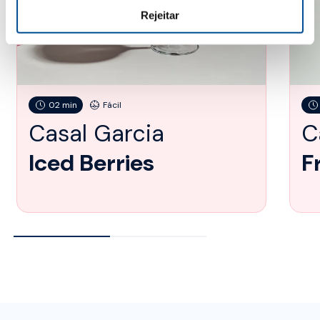
Rejeitar
02 min
Fácil
Casal Garcia
C
Iced Berries
F