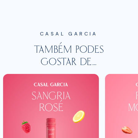
CASAL GARCIA
TAMBÉM PODES
GOSTAR DE…
sangria
rosé
m