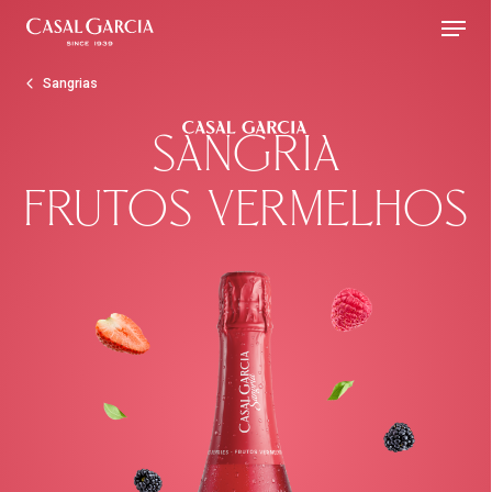
Skip
Menu
to
main
Sangrias
content
sangria
frutos vermelhos