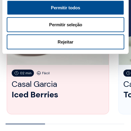
Permitir todos
Permitir seleção
Rejeitar
02 min
Fácil
Casal Garcia
Ca
Iced Berries
T