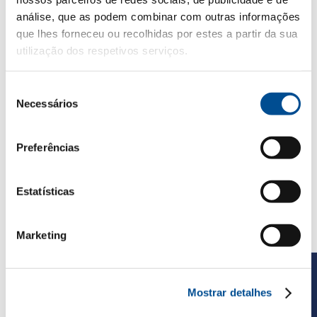
análise, que as podem combinar com outras informações
que lhes forneceu ou recolhidas por estes a partir da sua
utilização dos respetivos serviços.
COCKTAILS
Seleção
JÁ EXPERIMENTASTE
Necessários
de
FAZER UM
COCKTAIL
consentimento
Preferências
CASAL GARCIA?
Estatísticas
Ver todos
Marketing
Mostrar detalhes