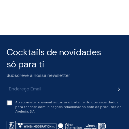
Cocktails de novidades
só para ti
Subscreve a nossa newsletter
t
Ao submeter o e-mail, autoriza o tratamento dos seus dados
e
para receber comunicações relacionados com os produtos da
r
Aveleda, S.A.
m
s
o