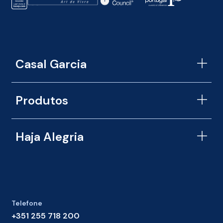
f
s
e
r
v
i
c
Casal Garcia
e
*
Produtos
Haja Alegria
Telefone
+351 255 718 200