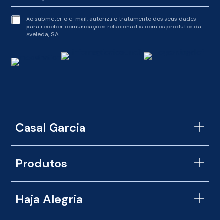
t
Ao submeter o e-mail, autoriza o tratamento dos seus dados
e
para receber comunicações relacionados com os produtos da
r
Aveleda, S.A.
m
s
o
f
s
e
r
v
i
c
Casal Garcia
e
*
Produtos
Haja Alegria