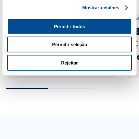
Mostrar detalhes
Permitir todos
2 min
Fácil
Casal Garcia
C
Permitir seleção
Pink Caipirinha
R
Rejeitar