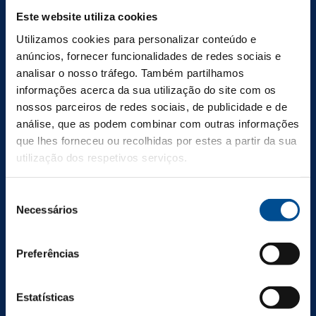
Não percas nada
Este website utiliza cookies
desta história
Utilizamos cookies para personalizar conteúdo e
anúncios, fornecer funcionalidades de redes sociais e
Subscreve a nossa newsletter
analisar o nosso tráfego. Também partilhamos
informações acerca da sua utilização do site com os
nossos parceiros de redes sociais, de publicidade e de
análise, que as podem combinar com outras informações
t
que lhes forneceu ou recolhidas por estes a partir da sua
Ao submeter o e-mail, autoriza o tratamento dos seus dados
e
para receber comunicações relacionados com os produtos da
r
utilização dos respetivos serviços.
Aveleda, S.A.
m
s
Seleção
o
Necessários
f
de
s
consentimento
e
r
Preferências
v
i
c
Casal Garcia
Estatísticas
e