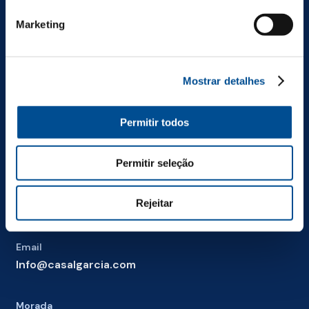
*
Marketing
Produtos
Haja Alegria
Mostrar detalhes
Permitir todos
Permitir seleção
Telefone
+351 255 718 200
Rejeitar
Custo de chamada para rede fixa nacional
Email
Info@casalgarcia.com
Morada