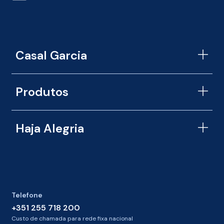
s
e
r
v
i
c
Casal Garcia
e
*
Produtos
Haja Alegria
Telefone
+351 255 718 200
Custo de chamada para rede fixa nacional