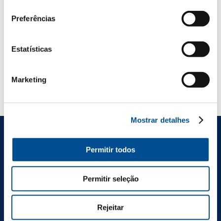
Garcia
consentimento
Winter
Preferências
Sangria
Estatísticas
Marketing
Maio, 2024
Mostrar detalhes
Enche a tua caixa de
Permitir todos
entrada com Alegria
Permitir seleção
É muita fruta na tua
caixa de entrada
Rejeitar