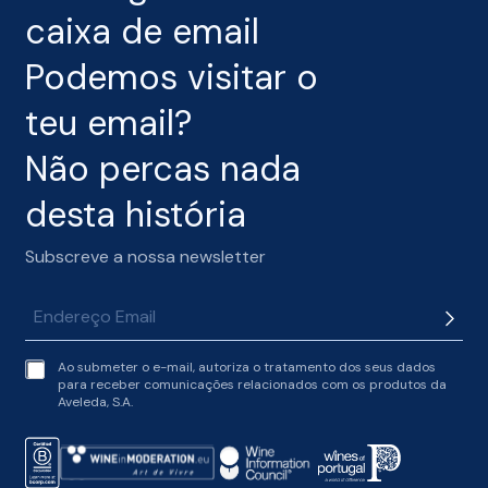
caixa de email
Podemos visitar o
teu email?
Não percas nada
desta história
Subscreve a nossa newsletter
t
Ao submeter o e-mail, autoriza o tratamento dos seus dados
e
para receber comunicações relacionados com os produtos da
r
Aveleda, S.A.
m
s
o
f