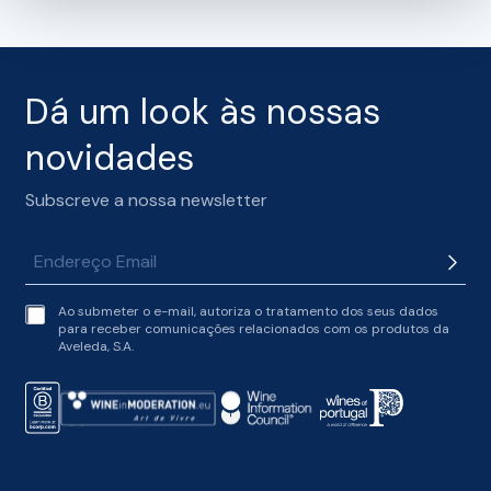
Dá um look às nossas
novidades
Subscreve a nossa newsletter
t
Ao submeter o e-mail, autoriza o tratamento dos seus dados
e
para receber comunicações relacionados com os produtos da
r
Aveleda, S.A.
m
s
o
f
s
e
r