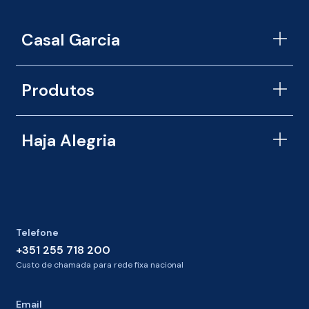
v
i
c
Casal Garcia
e
*
Produtos
Haja Alegria
Telefone
+351 255 718 200
Custo de chamada para rede fixa nacional
Email