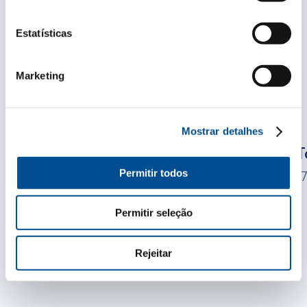
Estatísticas
Marketing
Mostrar detalhes
T
Permitir todos
1
Camisa Casal Garcia
28,50
€
Permitir seleção
Rejeitar