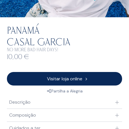
Panamá
Casal Garcia
No more bad hair days!
10,00
€
Visitar loja online
Partilha a Alegria
Descrição
Composição
Cuidados a ter