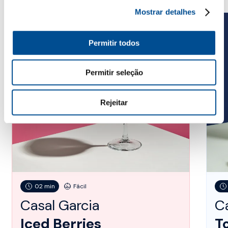
Mostrar detalhes
Permitir todos
Permitir seleção
Rejeitar
02 min
Fácil
Casal Garcia
Ca
Iced Berries
T