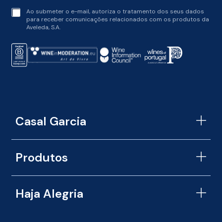
t
Ao submeter o e-mail, autoriza o tratamento dos seus dados
e
para receber comunicações relacionados com os produtos da
r
Aveleda, S.A.
m
s
o
f
s
e
r
v
i
c
Casal Garcia
e
*
Produtos
Haja Alegria