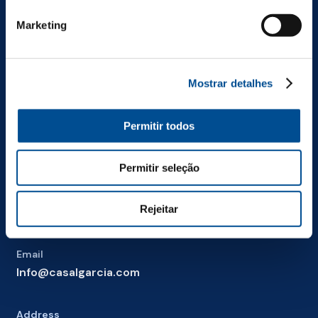
*
Marketing
Products
Haja Alegria
Mostrar detalhes
Permitir todos
Permitir seleção
Telephone
+351 255 718 200
Rejeitar
Cost of calling a national fixed network
Email
Info@casalgarcia.com
Address