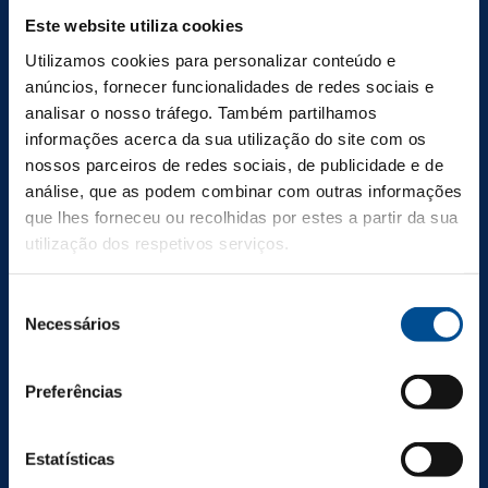
Don’t miss a thing
Este website utiliza cookies
of this story
Utilizamos cookies para personalizar conteúdo e
anúncios, fornecer funcionalidades de redes sociais e
Subscribe to our newsletter
analisar o nosso tráfego. Também partilhamos
informações acerca da sua utilização do site com os
nossos parceiros de redes sociais, de publicidade e de
análise, que as podem combinar com outras informações
t
que lhes forneceu ou recolhidas por estes a partir da sua
By submitting the e-mail, you authorise the processing of your
e
data in order to receive communications related to Aveleda, S.A.
r
utilização dos respetivos serviços.
products.
m
s
Seleção
o
Necessários
f
de
s
consentimento
e
r
Preferências
v
i
c
Casal Garcia
Estatísticas
e